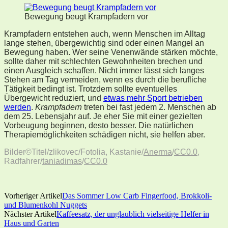
Bewegung beugt Krampfadern vor
Krampfadern entstehen auch, wenn Menschen im Alltag
lange stehen, übergewichtig sind oder einen Mangel an
Bewegung haben. Wer seine Venenwände stärken möchte,
sollte daher mit schlechten Gewohnheiten brechen und
einen Ausgleich schaffen. Nicht immer lässt sich langes
Stehen am Tag vermeiden, wenn es durch die berufliche
Tätigkeit bedingt ist. Trotzdem sollte eventuelles
Übergewicht reduziert, und
etwas mehr Sport betrieben
werden
.
Krampfadern
treten bei fast jedem 2. Menschen ab
dem 25. Lebensjahr auf. Je eher Sie mit einer gezielten
Vorbeugung beginnen, desto besser. Die natürlichen
Therapiemöglichkeiten schädigen nicht, sie helfen aber.
Bilder©Titel/zlikovec/Fotolia, Kastanie/
Anerma
/
CC0.0
,
Radfahrer/
taniadimas
/
CC0.0
Vorheriger Artikel
Das Sommer Low Carb Fingerfood, Brokkoli-
und Blumenkohl Nuggets
Nächster Artikel
Kaffeesatz, der unglaublich vielseitige Helfer in
Haus und Garten